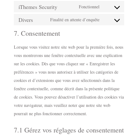
service
analytics
iThemes Security
to
Fonctionnel
matomo
Consent
service
Divers
to
Finalité en attente d’enquête
complianz
Consent
service
7. Consentement
to
ithemes-
service
security
Lorsque vous visitez notre site web pour la première fois, nous
divers
vous montrerons une fenêtre contextuelle avec une explication
sur les cookies. Dès que vous cliquez sur « Enregistrer les
préférences » vous nous autorisez à utiliser les catégories de
cookies et d’extensions que vous avez sélectionnés dans la
fenêtre contextuelle, comme décrit dans la présente politique
de cookies. Vous pouvez désactiver l’utilisation des cookies via
votre navigateur, mais veuillez noter que notre site web
pourrait ne plus fonctionner correctement.
7.1 Gérez vos réglages de consentement