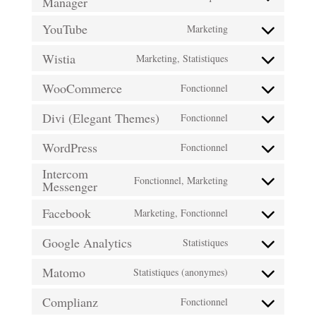
Manager
Consent
service
to
YouTube
Marketing
sourcebuster-
Consent
service
js
Wistia
to
Marketing, Statistiques
wp-
Consent
service
job-
WooCommerce
to
Fonctionnel
youtube
Consent
manager
service
Divi (Elegant Themes)
to
Fonctionnel
wistia
Consent
service
WordPress
to
Fonctionnel
woocommerce
Consent
service
Intercom
to
Fonctionnel, Marketing
divi-
Messenger
Consent
service
(elegant-
to
Facebook
Marketing, Fonctionnel
wordpress
themes)
Consent
service
Google Analytics
to
Statistiques
intercom-
Consent
service
messenger
Matomo
to
Statistiques (anonymes)
facebook
Consent
service
Complianz
to
Fonctionnel
google-
Consent